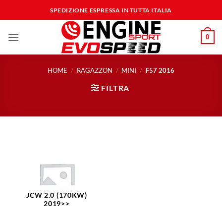
Salta
SPEDIZIONE ESPRESSA IN TUTTA ITALIA
ai
contenuti
0
HOME
/
RAGAZZON
/
MINI
/
F57 2016
FILTRA
JCW 2.0 (170KW)
2019>>