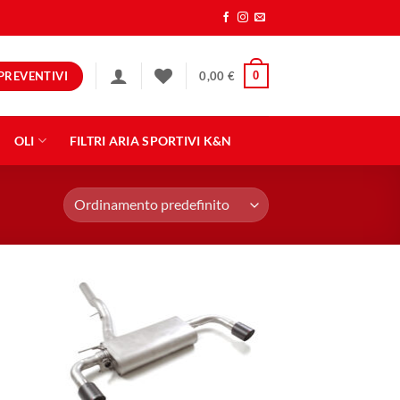
PREVENTIVI
0
0,00
€
OLI
FILTRI ARIA SPORTIVI K&N
ngi
Aggiungi
ista
alla lista
dei
eri
desideri