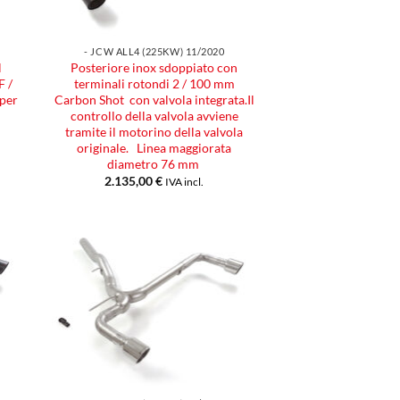
- JCW ALL4 (225KW) 11/2020
l
Posteriore inox sdoppiato con
F /
terminali rotondi 2 / 100 mm
per
Carbon Shot con valvola integrata.Il
u
controllo della valvola avviene
tramite il motorino della valvola
originale. Linea maggiorata
diametro 76 mm
2.135,00
€
IVA incl.
ngi
Aggiungi
ista
alla lista
dei
eri
desideri