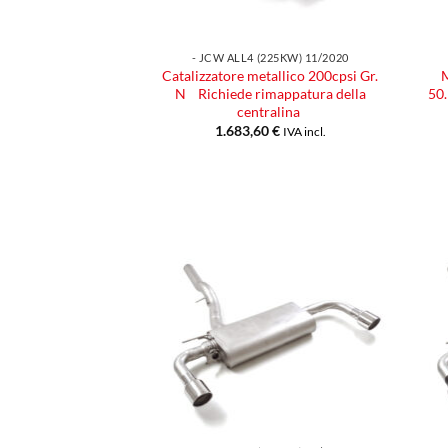
- JCW ALL4 (225KW) 11/2020
Catalizzatore metallico 200cpsi Gr.
M
N Richiede rimappatura della
50
centralina
1.683,60
€
IVA incl.
Aggiungi
alla lista
dei
desideri