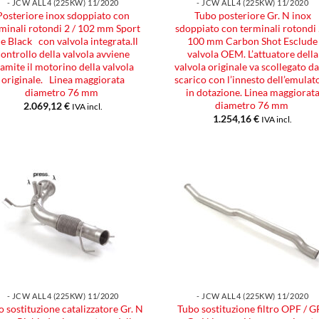
- JCW ALL4 (225KW) 11/2020
- JCW ALL4 (225KW) 11/2020
Posteriore inox sdoppiato con
Tubo posteriore Gr. N inox
minali rotondi 2 / 102 mm Sport
sdoppiato con terminali rotondi 
ne Black con valvola integrata.Il
100 mm Carbon Shot Esclude
controllo della valvola avviene
valvola OEM. L’attuatore della
ramite il motorino della valvola
valvola originale va scollegato da
originale. Linea maggiorata
scarico con l’innesto dell’emulat
diametro 76 mm
in dotazione. Linea maggiorat
diametro 76 mm
2.069,12
€
IVA incl.
1.254,16
€
IVA incl.
Aggiungi
Aggiu
alla lista
alla l
dei
dei
desideri
desid
- JCW ALL4 (225KW) 11/2020
- JCW ALL4 (225KW) 11/2020
 sostituzione catalizzatore Gr. N
Tubo sostituzione filtro OPF / 