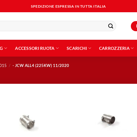
SPEDIZIONE ESPRESSA IN TUTTA ITALIA
NG
ACCESSORI RUOTA
SCARICHI
CARROZZERIA
015
/
- JCW ALL4 (225KW) 11/2020
Aggiungi
Aggiu
alla lista
alla l
dei
dei
desideri
desid