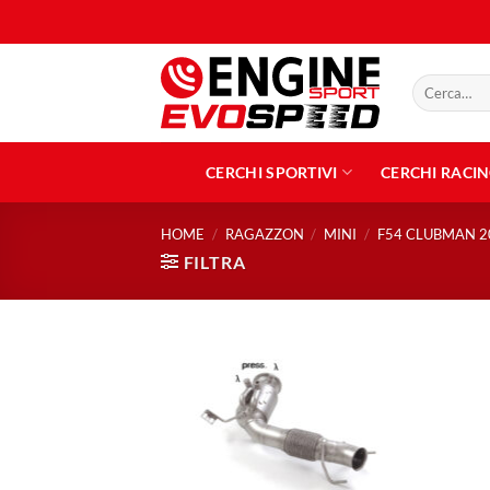
Salta
ai
contenuti
Cerca:
CERCHI SPORTIVI
CERCHI RACI
HOME
/
RAGAZZON
/
MINI
/
F54 CLUBMAN 2
FILTRA
Aggiungi
alla lista
dei
desideri