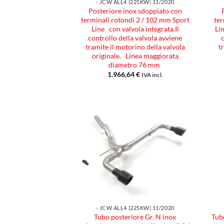
- JCW ALL4 (225KW) 11/2020
Posteriore inox sdoppiato con
terminali rotondi 2 / 102 mm Sport
ter
Line con valvola integrata.Il
Li
controllo della valvola avviene
tramite il motorino della valvola
t
originale. Linea maggiorata
diametro 76 mm
1.966,64
€
IVA incl.
Aggiungi
alla lista
dei
desideri
- JCW ALL4 (225KW) 11/2020
Tubo posteriore Gr. N inox
Tubo