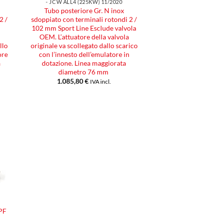
- JCW ALL4 (225KW) 11/2020
Tubo posteriore Gr. N inox
2 /
sdoppiato con terminali rotondi 2 /
102 mm Sport Line Esclude valvola
OEM. L’attuatore della valvola
llo
originale va scollegato dallo scarico
ore
con l’innesto dell’emulatore in
a
dotazione. Linea maggiorata
diametro 76 mm
1.085,80
€
IVA incl.
ngi
ista
eri
GPF