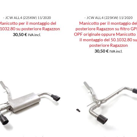
- JCW ALL4 (225KW) 11/2020
- JCW ALL4 (225KW) 11/2020
anicotto per il montaggio del
Manicotto per il montaggio de
.1032.80 su posteriore Ragazzon
posteriore Ragazzon su filtro GP
OPF originale oppure Manicotto 
30,50
€
IVA incl.
il montaggio del 50.1032.80 s
posteriore Ragazzon
30,50
€
IVA incl.
Aggiungi
Aggiu
alla lista
alla l
dei
dei
desideri
desid