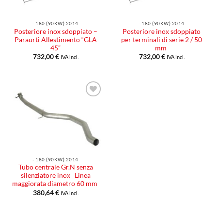
- 180 (90KW) 2014
- 180 (90KW) 2014
Posteriore inox sdoppiato –
Posteriore inox sdoppiato
Paraurti Allestimento “GLA
per terminali di serie 2 / 50
45”
mm
732,00
€
732,00
€
IVA incl.
IVA incl.
Aggiungi
alla lista
dei
desideri
- 180 (90KW) 2014
Tubo centrale Gr.N senza
silenziatore inox Linea
maggiorata diametro 60 mm
380,64
€
IVA incl.