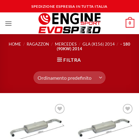
Salta
SPEDIZIONE ESPRESSA IN TUTTA ITALIA
ai
contenuti
0
HOME
/
RAGAZZON
/
MERCEDES
/
GLA (X156) 2014
/
- 180
(90KW) 2014
FILTRA
Aggiungi
Aggiungi
alla lista
alla lista
dei
dei
desideri
desideri