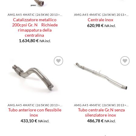
AMG A45 4MATIC (265KW) 2013>>2015
AMG A45 4MATIC (265KW) 2013>>2015
Catalizzatore metallico
Centrale inox
200cpsi Gr. N Richiede
620,98
€
IVA incl.
rimappatura della
centralina
1.634,80
€
IVA incl.
Aggiungi
Aggiungi
alla lista
alla lista
dei
dei
desideri
desideri
AMG A45 4MATIC (265KW) 2013>>2015
AMG A45 4MATIC (265KW) 2013>>2015
Tubo anteriore con flessibile
Tubo centrale Gr.N senza
inox
silenziatore inox
433,10
€
486,78
€
IVA incl.
IVA incl.