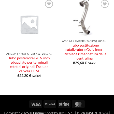
Aggiungi
Aggiungi
alla lista
alla lista
dei
dei
desideri
desideri
AMG A45 4MATIC (265KW) 2013>>2015
Tubo sostituzione
catalizzatore Gr. N inox
Richiede rimappatura della
AMG A45 4MATIC (265KW) 2013>>2015
Tubo posteriore Gr. N inox
centralina
sdoppiato per terminali
829,60
€
IVA incl.
estetici originali Esclude
valvola OEM.
622,20
€
IVA incl.
Visa
PayPal
Stripe
MasterCard
Copyright 2026 ©
Engine Sport
by AMG S.r.l. | P.IVA 04907070264 |