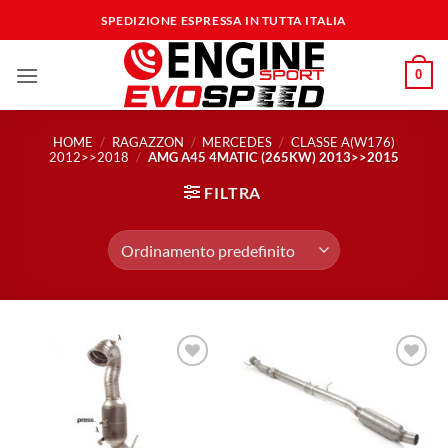
Salta
SPEDIZIONE ESPRESSA IN TUTTA ITALIA
ai
contenuti
0
HOME
/
RAGAZZON
/
MERCEDES
/
CLASSE A(W176)
2012>>2018
/
AMG A45 4MATIC (265KW) 2013>>2015
FILTRA
Aggiungi
Aggiungi
alla lista
alla lista
dei
dei
desideri
desideri