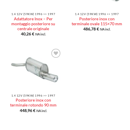
1.4 12V (59KW) 1996 >> 1997
1.4 12V (59KW) 1996 >> 1997
Adattatore Inox – Per
Posteriore inox con
montaggio posteriore su
terminale ovale 115×70 mm
centrale originale
486,78
€
IVA incl.
40,26
€
IVA incl.
Aggiungi
alla lista
dei
desideri
1.4 12V (59KW) 1996 >> 1997
Posteriore inox con
terminale rotondo 90 mm
448,96
€
IVA incl.