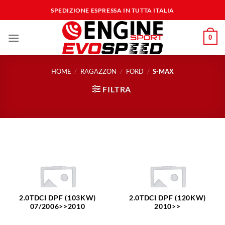
Salta
SPEDIZIONE ESPRESSA IN TUTTA ITALIA
ai
contenuti
0
HOME
/
RAGAZZON
/
FORD
/
S-MAX
FILTRA
2.0TDCI DPF (103KW)
2.0TDCI DPF (120KW)
07/2006>>2010
2010>>