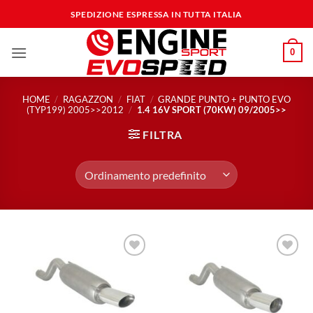
Salta
SPEDIZIONE ESPRESSA IN TUTTA ITALIA
ai
contenuti
0
HOME
/
RAGAZZON
/
FIAT
/
GRANDE PUNTO + PUNTO EVO
(TYP199) 2005>>2012
/
1.4 16V SPORT (70KW) 09/2005>>
FILTRA
Aggiungi
Aggiungi
alla lista
alla lista
dei
dei
desideri
desideri