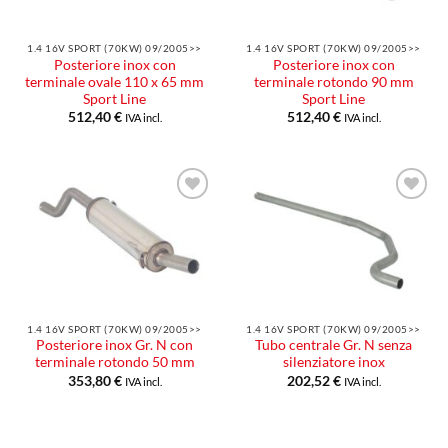
1.4 16V SPORT (70KW) 09/2005>>
1.4 16V SPORT (70KW) 09/2005>>
Posteriore inox con
Posteriore inox con
terminale ovale 110 x 65 mm
terminale rotondo 90 mm
Sport Line
Sport Line
512,40
€
512,40
€
IVA incl.
IVA incl.
Aggiungi
Aggiungi
alla lista
alla lista
dei
dei
desideri
desideri
1.4 16V SPORT (70KW) 09/2005>>
1.4 16V SPORT (70KW) 09/2005>>
Posteriore inox Gr. N con
Tubo centrale Gr. N senza
terminale rotondo 50 mm
silenziatore inox
353,80
€
202,52
€
IVA incl.
IVA incl.