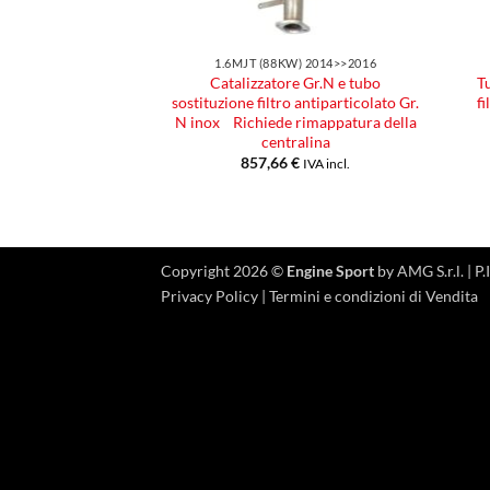
1.6MJT (88KW) 2014>>2016
Catalizzatore Gr.N e tubo
T
sostituzione filtro antiparticolato Gr.
f
N inox Richiede rimappatura della
centralina
857,66
€
IVA incl.
Copyright 2026 ©
Engine Sport
by AMG S.r.l. |
Privacy Policy
|
Termini e condizioni di Vendita