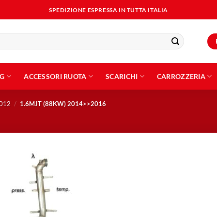
SPEDIZIONE ESPRESSA IN TUTTA ITALIA
NG
ACCESSORI RUOTA
SCARICHI
CARROZZERIA
2012
/
1.6MJT (88KW) 2014>>2016
Aggiungi
alla lista
dei
desideri