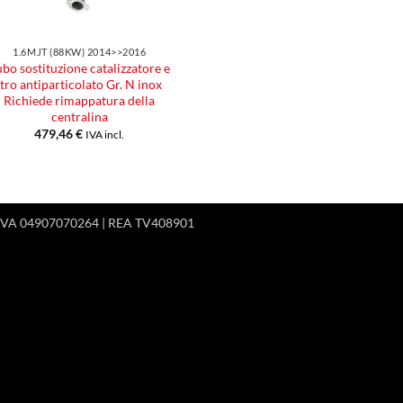
1.6MJT (88KW) 2014>>2016
ubo sostituzione catalizzatore e
iltro antiparticolato Gr. N inox
Richiede rimappatura della
centralina
479,46
€
IVA incl.
 P.IVA 04907070264 | REA TV408901