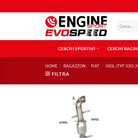
Salta
ai
contenuti
Cerca:
CERCHI SPORTIVI
CERCHI RACI
HOME
/
RAGAZZON
/
FIAT
/
500L (TYP 330) 
FILTRA
Aggiungi
alla lista
dei
desideri