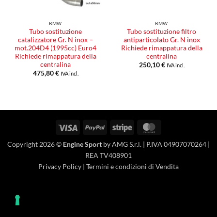
BMW
BMW
Tubo sostituzione
Tubo sostituzione filtro
catalizzatore Gr. N inox –
antiparticolato Gr. N inox
mot.204D4 (1995cc) Euro4
Richiede rimappatura della
Richiede rimappatura della
centralina
centralina
250,10
€
IVA incl.
475,80
€
IVA incl.
Visa
PayPal
Stripe
MasterCard
Copyright 2026 ©
Engine Sport
by AMG S.r.l. | P.IVA 04907070264 |
REA TV408901
Privacy Policy
|
Termini e condizioni di Vendita