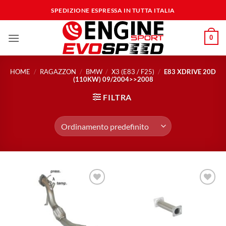
Salta
SPEDIZIONE ESPRESSA IN TUTTA ITALIA
ai
contenuti
0
HOME
/
RAGAZZON
/
BMW
/
X3 (E83 / F25)
/
E83 XDRIVE 20D
(110KW) 09/2004>>2008
FILTRA
Aggiungi
Aggiungi
alla lista
alla lista
dei
dei
desideri
desideri