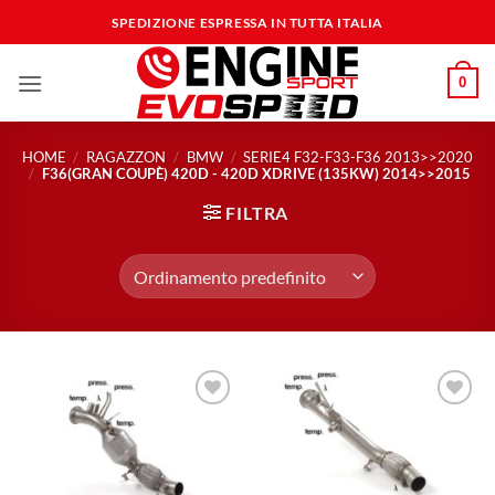
Salta
SPEDIZIONE ESPRESSA IN TUTTA ITALIA
ai
contenuti
0
HOME
/
RAGAZZON
/
BMW
/
SERIE4 F32-F33-F36 2013>>2020
/
F36(GRAN COUPÈ) 420D - 420D XDRIVE (135KW) 2014>>2015
FILTRA
Aggiungi
Aggiungi
alla lista
alla lista
dei
dei
desideri
desideri