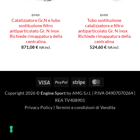
BMW
BMW
Catalizzatore Gr.N e tubo
Tubo sostituzione
sostituzione filtro
catalizzatore e filtro
antiparticolato Gr. N inox
antiparticolato Gr. N inox
Richiede rimappatura della
Richiede rimappatura della
centralina
centralina
871,08
€
524,60
€
IVA incl.
IVA incl.
Visa
PayPal
Stripe
MasterCard
Copyright 2026 ©
Engine Sport
by AMG S.r.l. | P.IVA 04907070264 |
REA TV408901
Privacy Policy
|
Termini e condizioni di Vendita