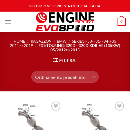
Salta
SPEDIZIONE ESPRESSA IN TUTTA ITALIA
ai
contenuti
0
HOME
/
RAGAZZON
/
BMW
/
SERIE3 F30-F31-F34-F35
2011>>2019
/
F31(TOURING) 320D - 320D XDRIVE (135KW)
05/2012>>2015
FILTRA
Aggiungi
Aggiungi
alla lista
alla lista
dei
dei
desideri
desideri