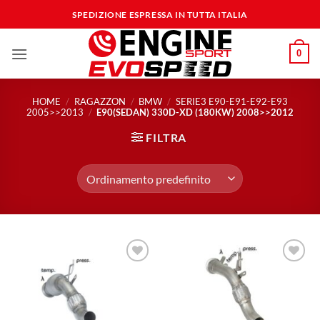
Salta
SPEDIZIONE ESPRESSA IN TUTTA ITALIA
ai
contenuti
0
HOME
/
RAGAZZON
/
BMW
/
SERIE3 E90-E91-E92-E93
2005>>2013
/
E90(SEDAN) 330D-XD (180KW) 2008>>2012
FILTRA
Aggiungi
Aggiungi
alla lista
alla lista
dei
dei
desideri
desideri