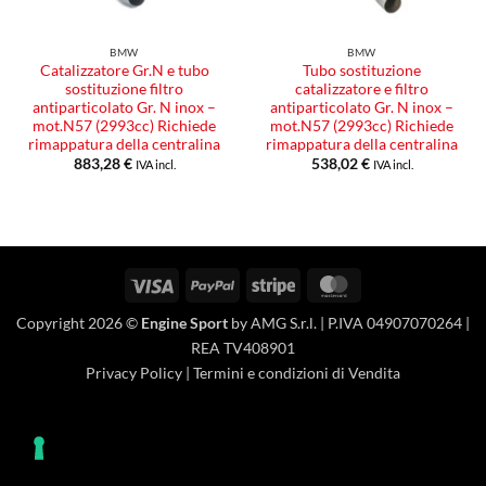
BMW
BMW
Catalizzatore Gr.N e tubo
Tubo sostituzione
sostituzione filtro
catalizzatore e filtro
antiparticolato Gr. N inox –
antiparticolato Gr. N inox –
mot.N57 (2993cc) Richiede
mot.N57 (2993cc) Richiede
rimappatura della centralina
rimappatura della centralina
883,28
€
538,02
€
IVA incl.
IVA incl.
Visa
PayPal
Stripe
MasterCard
Copyright 2026 ©
Engine Sport
by AMG S.r.l. | P.IVA 04907070264 |
REA TV408901
Privacy Policy
|
Termini e condizioni di Vendita