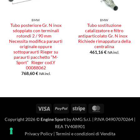
BMW
BMW
Tubo posteriore Gr. N inox
Tubo sostituzione
sdoppiato con terminali
catalizzatore e filtro
rotondi 2 / 90 mm
antiparticolato Gr. N inox
Necessita modifica paraurti
Richiede rimappatura della
originale oppure
centralina
sottoparaurti Rieger su
461,16
€
IVA incl.
paraurti pacchetto “M-
Sport” Rieger cod.Y
00088062
768,60
€
IVA incl.
Visa
PayPal
Stripe
MasterCard
Copyright 2026 ©
Engine Sport
by AMG S.r.l. | P.IVA 04907070264 |
REA TV408901
Privacy Policy
|
Termini e condizioni di Vendita