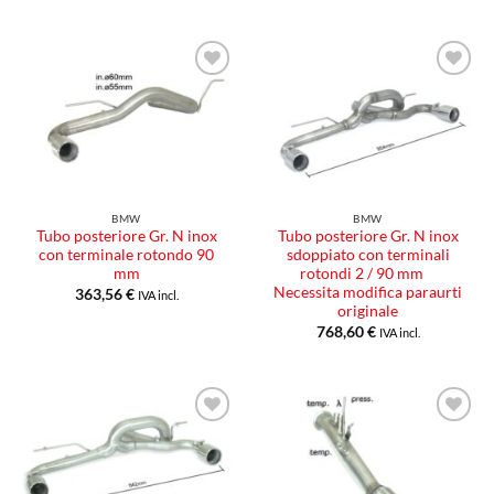
Aggiungi
Aggiungi
alla lista
alla lista
dei
dei
desideri
desideri
BMW
BMW
Tubo posteriore Gr. N inox
Tubo posteriore Gr. N inox
con terminale rotondo 90
sdoppiato con terminali
mm
rotondi 2 / 90 mm
Necessita modifica paraurti
363,56
€
IVA incl.
originale
768,60
€
IVA incl.
Aggiungi
Aggiungi
alla lista
alla lista
dei
dei
desideri
desideri