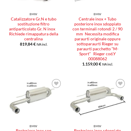
BMW
BMW
Catalizzatore Gr.N e tubo
Centrale inox + Tubo
sostituzione filtro
posteriore inox sdoppiato
antiparticolato Gr. N inox
con terminali rotondi 2 / 90
Richiede rimappatura della
mm Necessita modifica
centralina
paraurti originale oppure
sottoparaurti Rieger su
819,84
€
IVA incl.
paraurti pacchetto “M-
Sport” Rieger cod.Y
00088062
1.159,00
€
IVA incl.
Aggiungi
Aggiungi
alla lista
alla lista
dei
dei
desideri
desideri
BMW
BMW
Posteriore inox con
Posteriore inox sdoppiato