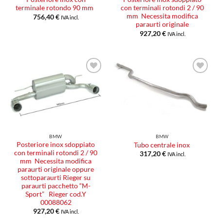
terminale rotondo 90 mm
con terminali rotondi 2 / 90
mm Necessita modifica
756,40
€
IVA incl.
paraurti originale
927,20
€
IVA incl.
Aggiungi
Aggiungi
alla lista
alla lista
dei
dei
desideri
desideri
BMW
BMW
Posteriore inox sdoppiato
Tubo centrale inox
con terminali rotondi 2 / 90
317,20
€
IVA incl.
mm Necessita modifica
paraurti originale oppure
sottoparaurti Rieger su
paraurti pacchetto “M-
Sport” Rieger cod.Y
00088062
927,20
€
IVA incl.