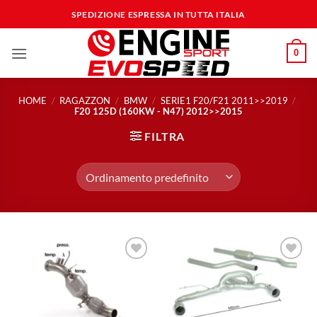
Salta
SPEDIZIONE ESPRESSA IN TUTTA ITALIA
ai
contenuti
0
HOME
/
RAGAZZON
/
BMW
/
SERIE1 F20/F21 2011>>2019
/
F20 125D (160KW - N47) 2012>>2015
FILTRA
Aggiungi
Aggiungi
alla lista
alla lista
dei
dei
desideri
desideri