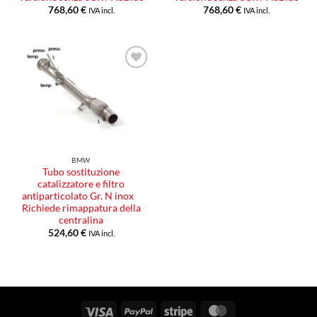
768,60
€
768,60
€
IVA incl.
IVA incl.
Aggiungi
alla lista
dei
desideri
BMW
Tubo sostituzione
catalizzatore e filtro
antiparticolato Gr. N inox
Richiede rimappatura della
centralina
524,60
€
IVA incl.
Visa
PayPal
Stripe
MasterCard