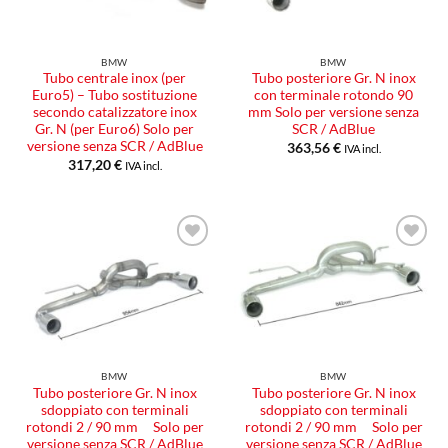
BMW
BMW
Tubo centrale inox (per
Tubo posteriore Gr. N inox
Euro5) – Tubo sostituzione
con terminale rotondo 90
secondo catalizzatore inox
mm Solo per versione senza
Gr. N (per Euro6) Solo per
SCR / AdBlue
versione senza SCR / AdBlue
363,56
€
IVA incl.
317,20
€
IVA incl.
Aggiungi
Aggiungi
alla lista
alla lista
dei
dei
desideri
desideri
BMW
BMW
Tubo posteriore Gr. N inox
Tubo posteriore Gr. N inox
sdoppiato con terminali
sdoppiato con terminali
rotondi 2 / 90 mm Solo per
rotondi 2 / 90 mm Solo per
versione senza SCR / AdBlue
versione senza SCR / AdBlue