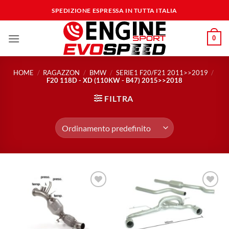
Salta
SPEDIZIONE ESPRESSA IN TUTTA ITALIA
ai
contenuti
0
HOME
/
RAGAZZON
/
BMW
/
SERIE1 F20/F21 2011>>2019
/
F20 118D - XD (110KW - B47) 2015>>2018
FILTRA
Aggiungi
Aggiungi
alla lista
alla lista
dei
dei
desideri
desideri