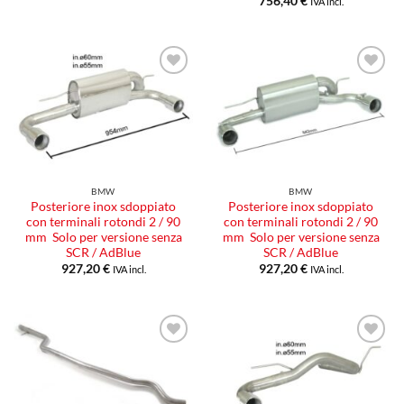
756,40
€
IVA incl.
Aggiungi
Aggiungi
alla lista
alla lista
dei
dei
desideri
desideri
BMW
BMW
Posteriore inox sdoppiato
Posteriore inox sdoppiato
con terminali rotondi 2 / 90
con terminali rotondi 2 / 90
mm Solo per versione senza
mm Solo per versione senza
SCR / AdBlue
SCR / AdBlue
927,20
€
927,20
€
IVA incl.
IVA incl.
Aggiungi
Aggiungi
alla lista
alla lista
dei
dei
desideri
desideri