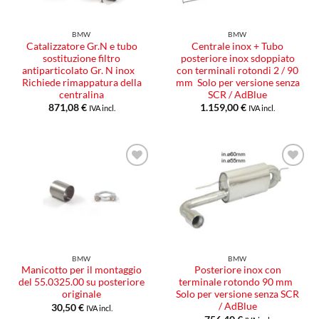
BMW
BMW
Catalizzatore Gr.N e tubo
Centrale inox + Tubo
sostituzione filtro
posteriore inox sdoppiato
antiparticolato Gr. N inox
con terminali rotondi 2 / 90
Richiede rimappatura della
mm Solo per versione senza
centralina
SCR / AdBlue
871,08
€
1.159,00
€
IVA incl.
IVA incl.
Aggiungi
Aggiungi
alla lista
alla lista
dei
dei
desideri
desideri
BMW
BMW
Manicotto per il montaggio
Posteriore inox con
del 55.0325.00 su posteriore
terminale rotondo 90 mm
originale
Solo per versione senza SCR
/ AdBlue
30,50
€
IVA incl.