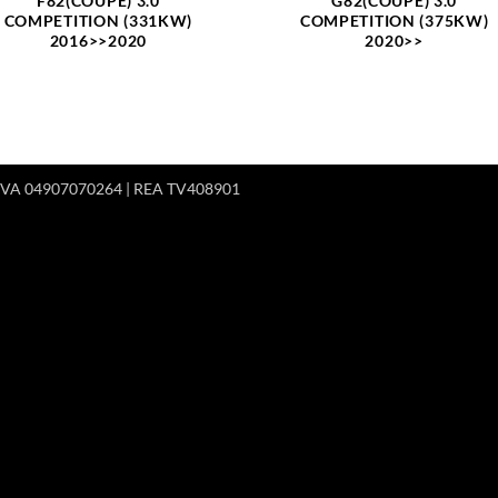
F82(COUPÈ) 3.0
G82(COUPÈ) 3.0
COMPETITION (331KW)
COMPETITION (375KW)
2016>>2020
2020>>
 P.IVA 04907070264 | REA TV408901