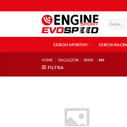
Salta
ai
contenuti
Cerca:
CERCHI SPORTIVI
CERCHI RACI
HOME
/
RAGAZZON
/
BMW
/
M4
FILTRA