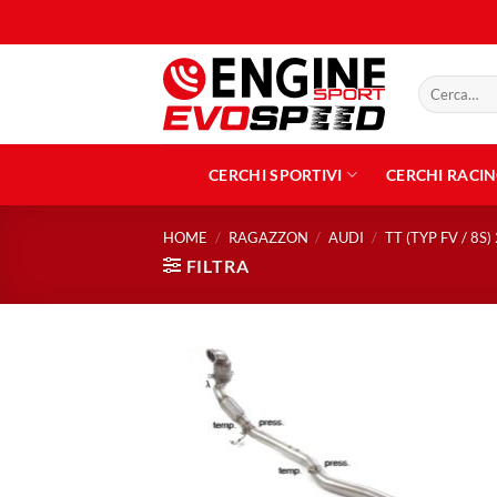
Salta
ai
contenuti
Cerca:
CERCHI SPORTIVI
CERCHI RACI
HOME
/
RAGAZZON
/
AUDI
/
TT (TYP FV / 8S)
FILTRA
Aggiungi
alla lista
dei
desideri