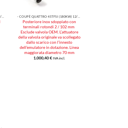
- COUPÈ QUATTRO 45TFSI (180KW) 12/2018
- COUPÈ QUATTRO 45TFSI (180KW) 12/2018
l
Posteriore inox sdoppiato con
terminali rotondi 2 / 102 mm
Esclude valvola OEM. L’attuatore
della valvola originale va scollegato
dallo scarico con l’innesto
dell’emulatore in dotazione. Linea
maggiorata diametro 70 mm
1.000,40
€
IVA incl.
ngi
ista
eri