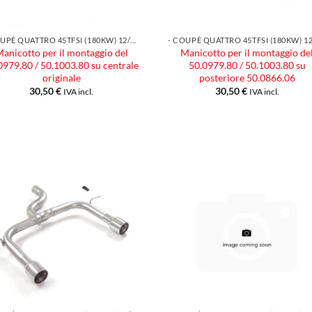
- COUPÈ QUATTRO 45TFSI (180KW) 12/2018
anicotto per il montaggio del
Manicotto per il montaggio de
0979.80 / 50.1003.80 su centrale
50.0979.80 / 50.1003.80 su
originale
posteriore 50.0866.06
30,50
€
30,50
€
IVA incl.
IVA incl.
Aggiungi
Aggiu
alla lista
alla l
dei
dei
desideri
desid