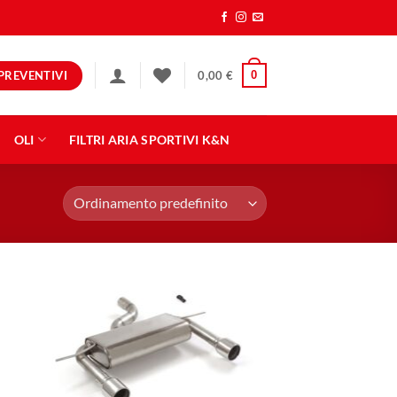
PREVENTIVI
0
0,00
€
OLI
FILTRI ARIA SPORTIVI K&N
ngi
Aggiungi
ista
alla lista
dei
eri
desideri