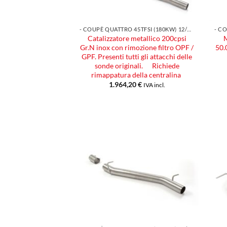
- COUPÈ QUATTRO 45TFSI (180KW) 12/2018
Catalizzatore metallico 200cpsi
M
Gr.N inox con rimozione filtro OPF /
50.
GPF. Presenti tutti gli attacchi delle
sonde originali. Richiede
rimappatura della centralina
1.964,20
€
IVA incl.
Aggiungi
alla lista
dei
desideri