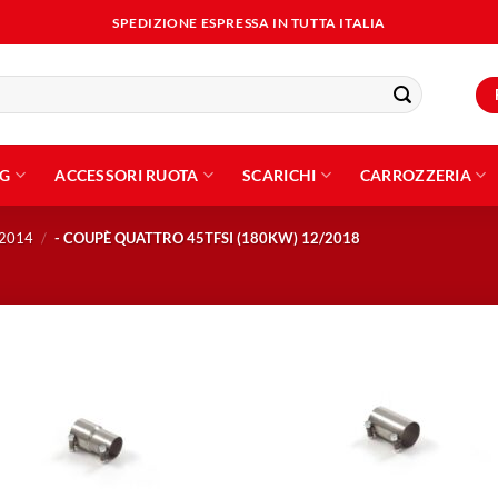
SPEDIZIONE ESPRESSA IN TUTTA ITALIA
NG
ACCESSORI RUOTA
SCARICHI
CARROZZERIA
 2014
/
- COUPÈ QUATTRO 45TFSI (180KW) 12/2018
Aggiungi
Aggiu
alla lista
alla l
dei
dei
desideri
desid