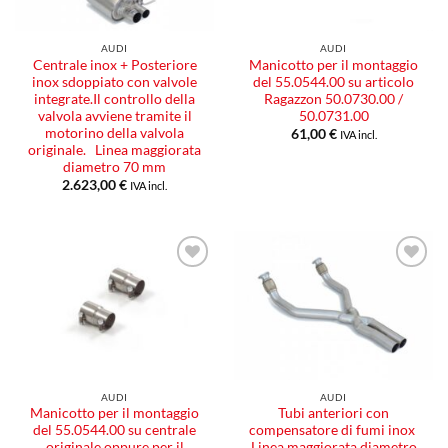
AUDI
AUDI
Centrale inox + Posteriore
Manicotto per il montaggio
inox sdoppiato con valvole
del 55.0544.00 su articolo
integrate.Il controllo della
Ragazzon 50.0730.00 /
valvola avviene tramite il
50.0731.00
motorino della valvola
61,00
€
IVA incl.
originale. Linea maggiorata
diametro 70 mm
2.623,00
€
IVA incl.
Aggiungi
Aggiungi
alla lista
alla lista
dei
dei
desideri
desideri
AUDI
AUDI
Manicotto per il montaggio
Tubi anteriori con
del 55.0544.00 su centrale
compensatore di fumi inox
originale oppure per il
Linea maggiorata diametro