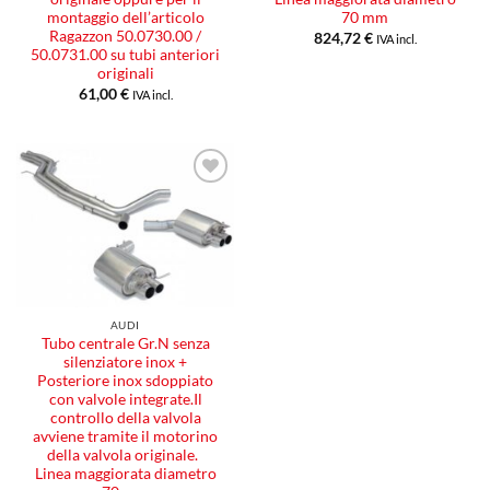
montaggio dell’articolo
70 mm
Ragazzon 50.0730.00 /
824,72
€
IVA incl.
50.0731.00 su tubi anteriori
originali
61,00
€
IVA incl.
Aggiungi
alla lista
dei
desideri
AUDI
Tubo centrale Gr.N senza
silenziatore inox +
Posteriore inox sdoppiato
con valvole integrate.Il
controllo della valvola
avviene tramite il motorino
della valvola originale.
Linea maggiorata diametro