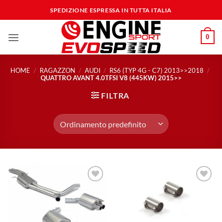
Salta
SPEDIZIONE ESPRESSA IN TUTTA ITALIA
ai
contenuti
0
HOME
/
RAGAZZON
/
AUDI
/
RS6 (TYP 4G - C7) 2013>>2018
/
QUATTRO AVANT 4.0TFSI V8 (445KW) 2015>>
FILTRA
Aggiungi
Aggiungi
alla lista
alla lista
dei
dei
desideri
desideri