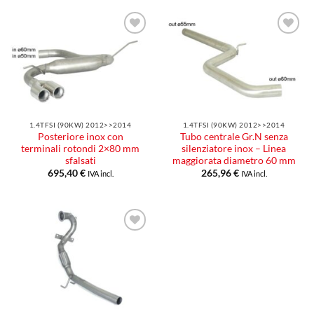
Aggiungi
Aggiungi
alla lista
alla lista
dei
dei
desideri
desideri
1.4TFSI (90KW) 2012>>2014
1.4TFSI (90KW) 2012>>2014
Posteriore inox con
Tubo centrale Gr.N senza
terminali rotondi 2×80 mm
silenziatore inox – Linea
sfalsati
maggiorata diametro 60 mm
695,40
€
265,96
€
IVA incl.
IVA incl.
Aggiungi
alla lista
dei
desideri