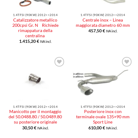
1.4TFSI (90KW) 2012>>2014
1.4TFSI (90KW) 2012>>2014
Catalizzatore metallico
Centrale inox – Linea
200cpsi Gr. N Richiede
maggiorata diametro 60 mm
rimappatura della
457,50
€
IVA incl.
centralina
1.415,20
€
IVA incl.
Aggiungi
Aggiungi
alla lista
alla lista
dei
dei
desideri
desideri
1.4TFSI (90KW) 2012>>2014
1.4TFSI (90KW) 2012>>2014
Manicotto per il montaggio
Posteriore inox con
del 50.0488.80 / 50.0489.80
terminale ovale 135×90 mm
su posteriore originale
Sport Line
30,50
€
610,00
€
IVA incl.
IVA incl.