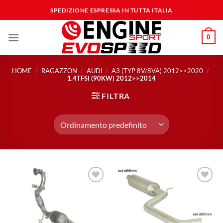
Salta
SPEDIZIONE ESPRESSA IN TUTTA ITALIA
ai
contenuti
0
HOME
/
RAGAZZON
/
AUDI
/
A3 (TYP 8V/8VA) 2012>>2020
/
1.4TFSI (90KW) 2012>>2014
FILTRA
Aggiungi
Aggiungi
alla lista
alla lista
dei
dei
desideri
desideri