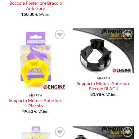
Boccola Posteriore Braccio
Anteriore
150,30
€
IVA incl.
Aggiungi
Aggiungi
alla lista
alla lista
dei
dei
desideri
desideri
ABARTH
Supporto Motore Anteriore
Piccolo BLACK
81,98
€
IVA incl.
ABARTH
Supporto Motore Anteriore
Piccolo
49,53
€
IVA incl.