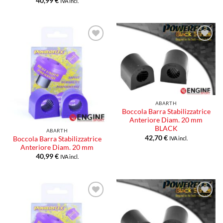
40,99
€
IVA incl.
Aggiungi
Aggiungi
alla lista
alla lista
dei
dei
desideri
desideri
ABARTH
Boccola Barra Stabilizzatrice
Anteriore Diam. 20 mm
BLACK
ABARTH
42,70
€
IVA incl.
Boccola Barra Stabilizzatrice
Anteriore Diam. 20 mm
40,99
€
IVA incl.
Aggiungi
Aggiungi
alla lista
alla lista
dei
dei