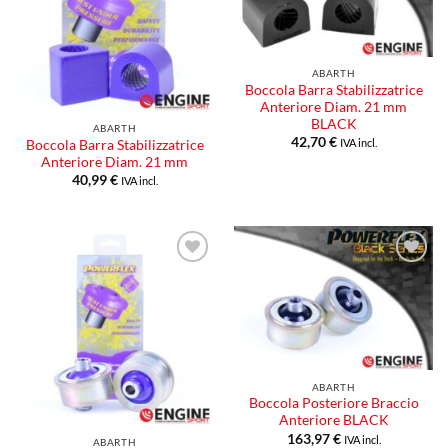
desideri
desideri
ABARTH
Boccola Barra Stabilizzatrice
Anteriore Diam. 21 mm
BLACK
ABARTH
42,70
€
IVA incl.
Boccola Barra Stabilizzatrice
Anteriore Diam. 21 mm
40,99
€
IVA incl.
Aggiungi
Aggiungi
alla lista
alla lista
dei
dei
desideri
desideri
ABARTH
Boccola Posteriore Braccio
Anteriore BLACK
163,97
€
IVA incl.
ABARTH