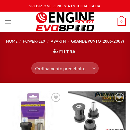
Salta
SPEDIZIONE ESPRESSA IN TUTTA ITALIA
ai
contenuti
0
HOME
/
POWERFLEX
/
ABARTH
/
GRANDE PUNTO (2005-2009)
FILTRA
Aggiungi
Aggiungi
alla lista
alla lista
dei
dei
desideri
desideri