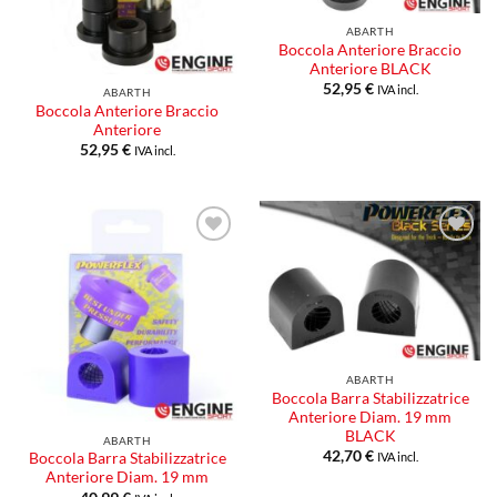
ABARTH
Boccola Anteriore Braccio
Anteriore BLACK
52,95
€
IVA incl.
ABARTH
Boccola Anteriore Braccio
Anteriore
52,95
€
IVA incl.
Aggiungi
Aggiungi
alla lista
alla lista
dei
dei
desideri
desideri
ABARTH
Boccola Barra Stabilizzatrice
Anteriore Diam. 19 mm
BLACK
ABARTH
42,70
€
IVA incl.
Boccola Barra Stabilizzatrice
Anteriore Diam. 19 mm