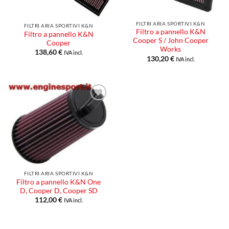
FILTRI ARIA SPORTIVI K&N
FILTRI ARIA SPORTIVI K&N
Filtro a pannello K&N
Filtro a pannello K&N
Cooper S / John Cooper
Cooper
Works
138,60
€
IVA incl.
130,20
€
IVA incl.
Aggiungi
alla lista
dei
desideri
FILTRI ARIA SPORTIVI K&N
Filtro a pannello K&N One
D, Cooper D, Cooper SD
112,00
€
IVA incl.