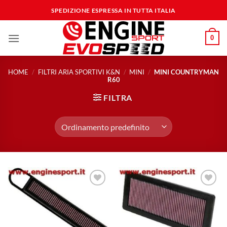
Salta
SPEDIZIONE ESPRESSA IN TUTTA ITALIA
ai
contenuti
0
HOME
/
FILTRI ARIA SPORTIVI K&N
/
MINI
/
MINI COUNTRYMAN
R60
FILTRA
Aggiungi
Aggiungi
alla lista
alla lista
dei
dei
desideri
desideri