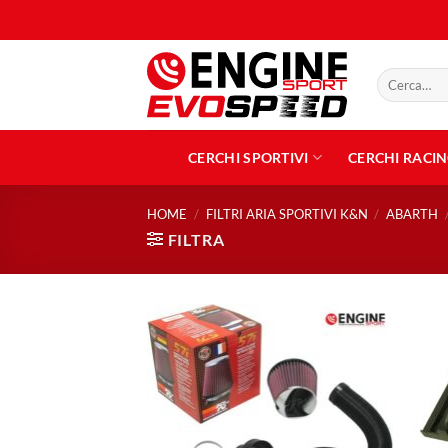
Salta
ai
contenuti
Cerca:
CERCHI SPORTIVI
CERCHI RACI
HOME
/
FILTRI ARIA SPORTIVI K&N
/
ABARTH
FILTRA
Aggiungi
alla lista
dei
desideri