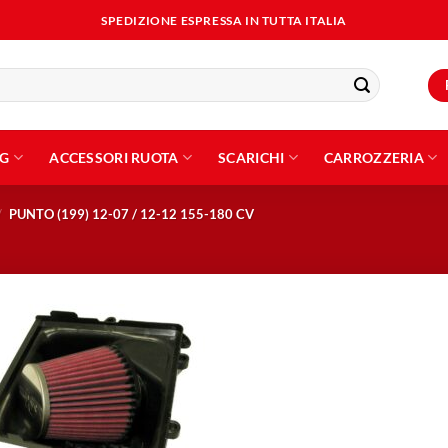
SPEDIZIONE ESPRESSA IN TUTTA ITALIA
NG
ACCESSORI RUOTA
SCARICHI
CARROZZERIA
/
PUNTO (199) 12-07 / 12-12 155-180 CV
Aggiungi
alla lista
dei
desideri