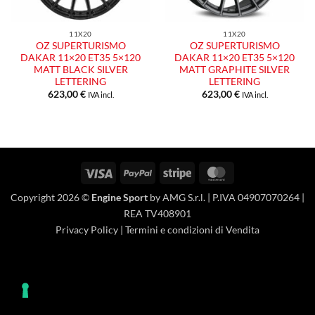
11X20
11X20
OZ SUPERTURISMO
OZ SUPERTURISMO
DAKAR 11×20 ET35 5×120
DAKAR 11×20 ET35 5×120
MATT BLACK SILVER
MATT GRAPHITE SILVER
LETTERING
LETTERING
623,00
€
623,00
€
IVA incl.
IVA incl.
Visa
PayPal
Stripe
MasterCard
Copyright 2026 ©
Engine Sport
by AMG S.r.l. | P.IVA 04907070264 |
REA TV408901
Privacy Policy
|
Termini e condizioni di Vendita