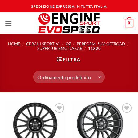
Salta
SPEDIZIONE ESPRESSA IN TUTTA ITALIA
ai
contenuti
0
HOME
/
CERCHI SPORTIVI
/
OZ
/
PERFORM. SUV-OFFROAD
/
SUPERTURISMO DAKAR
/
11X20
FILTRA
Aggiungi
Aggiungi
alla lista
alla lista
dei
dei
desideri
desideri