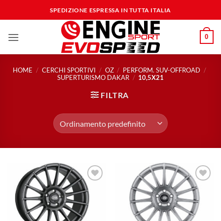
Salta
SPEDIZIONE ESPRESSA IN TUTTA ITALIA
ai
contenuti
0
HOME
/
CERCHI SPORTIVI
/
OZ
/
PERFORM. SUV-OFFROAD
/
SUPERTURISMO DAKAR
/
10,5X21
FILTRA
Aggiungi
Aggiungi
alla lista
alla lista
dei
dei
desideri
desideri