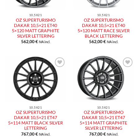
10,5X21
10,5X21
OZ SUPERTURISMO
OZ SUPERTURISMO
DAKAR 10,5×21 ET40
DAKAR 10,5×21 ET40
5×120 MATT GRAPHITE
5×120 MATT RACE SILVER
SILVER LETTERING
BLACK LETTERING
562,00
€
562,00
€
IVA incl.
IVA incl.
Aggiungi
Aggiungi
alla lista
alla lista
dei
dei
desideri
desideri
10,5X21
10,5X21
OZ SUPERTURISMO
OZ SUPERTURISMO
DAKAR 10,5×21 ET47
DAKAR 10,5×21 ET47
5×114 MATT BLACK SILVER
5×114 MATT GRAPHITE
LETTERING
SILVER LETTERING
767,00
€
767,00
€
IVA incl.
IVA incl.