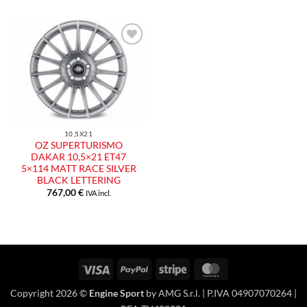
Aggiungi
alla lista
dei
desideri
10,5X21
OZ SUPERTURISMO
DAKAR 10,5×21 ET47
5×114 MATT RACE SILVER
BLACK LETTERING
767,00
€
IVA incl.
Visa
PayPal
Stripe
MasterCard
Copyright 2026 ©
Engine Sport
by AMG S.r.l. | P.IVA 04907070264 |