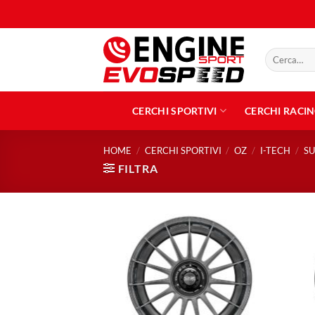
Salta
ai
contenuti
Cerca:
CERCHI SPORTIVI
CERCHI RACI
HOME
/
CERCHI SPORTIVI
/
OZ
/
I-TECH
/
SU
FILTRA
Aggiungi
alla lista
dei
desideri