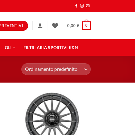
PREVENTIVI
0
0,00
€
OLI
FILTRI ARIA SPORTIVI K&N
ngi
Aggiungi
ista
alla lista
dei
eri
desideri