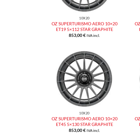
10X20
OZ SUPERTURISMO AERO 10×20
OZ
ET19 5×112 STAR GRAPHITE
853,00
€
IVA incl.
Aggiungi
alla lista
dei
desideri
10X20
OZ SUPERTURISMO AERO 10×20
OZ
ET45 5×130 STAR GRAPHITE
853,00
€
IVA incl.