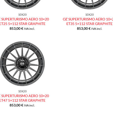
10X20
10X20
 SUPERTURISMO AERO 10×20
OZ SUPERTURISMO AERO 10×
ET25 5×112 STAR GRAPHITE
ET35 5×112 STAR GRAPHITE
853,00
€
853,00
€
IVA incl.
IVA incl.
Aggiungi
alla lista
dei
desideri
10X20
 SUPERTURISMO AERO 10×20
ET47 5×112 STAR GRAPHITE
853,00
€
IVA incl.