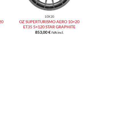
10X20
20
OZ SUPERTURISMO AERO 10×20
ET35 5×120 STAR GRAPHITE
853,00
€
IVA incl.