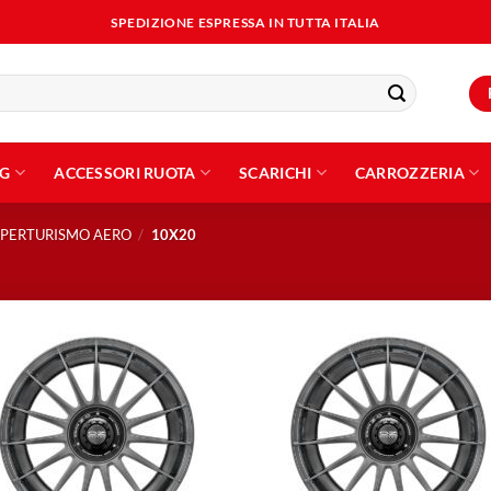
SPEDIZIONE ESPRESSA IN TUTTA ITALIA
NG
ACCESSORI RUOTA
SCARICHI
CARROZZERIA
PERTURISMO AERO
/
10X20
Aggiungi
Aggiu
alla lista
alla l
dei
dei
desideri
desid