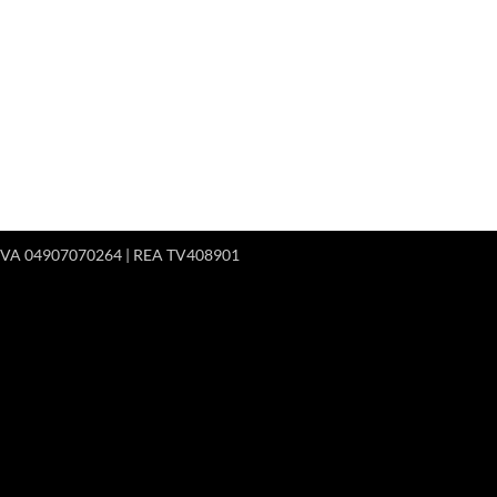
 P.IVA 04907070264 | REA TV408901