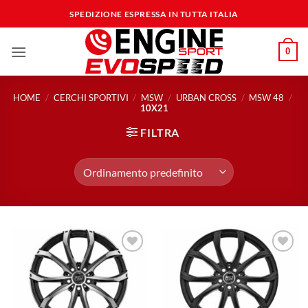
Salta
SPEDIZIONE ESPRESSA IN TUTTA ITALIA
ai
contenuti
0
HOME
/
CERCHI SPORTIVI
/
MSW
/
URBAN CROSS
/
MSW 48
/
10X21
FILTRA
Aggiungi
Aggiungi
alla lista
alla lista
dei
dei
desideri
desideri