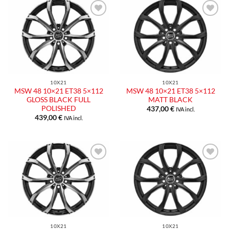
Aggiungi
Aggiungi
alla lista
alla lista
dei
dei
desideri
desideri
10X21
10X21
MSW 48 10×21 ET38 5×112
MSW 48 10×21 ET38 5×112
GLOSS BLACK FULL
MATT BLACK
POLISHED
437,00
€
IVA incl.
439,00
€
IVA incl.
Aggiungi
Aggiungi
alla lista
alla lista
dei
dei
desideri
desideri
10X21
10X21