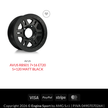
Aggiungi
alla lista
dei
desideri
AVUS
AVUS RBS01 7×16 ET20
5×120 MATT BLACK
Visa
PayPal
Stripe
MasterCard
Copyright 2026 ©
Engine Sport
by AMG S.r.l. | P.IVA 04907070264 |