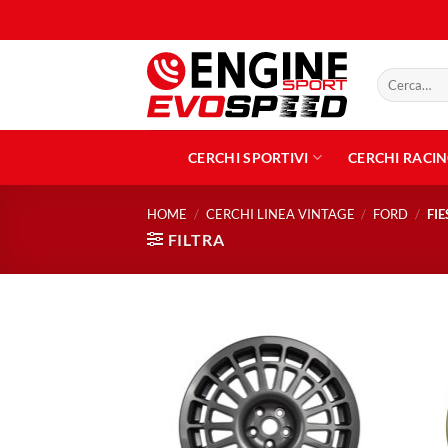
Salta
ai
contenuti
Cerca:
CERCHI SPORTIVI
CERCHI RACI
HOME
/
CERCHI LINEA VINTAGE
/
FORD
/
FIE
FILTRA
Aggiungi
alla lista
dei
desideri