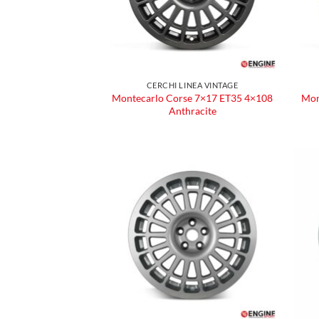
CERCHI LINEA VINTAGE
Montecarlo Corse 7×17 ET35 4×108
Mon
Anthracite
Aggiungi
alla lista
dei
desideri