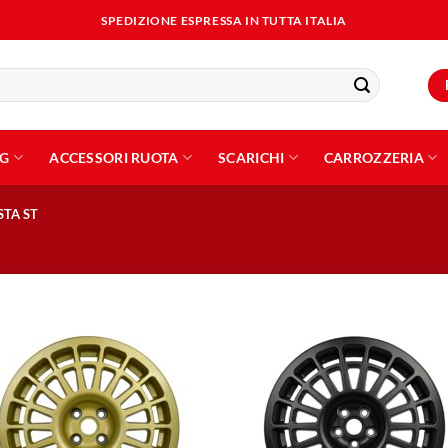
SPEDIZIONE ESPRESSA IN TUTTA ITALIA
NG
ACCESSORI RUOTA
SCARICHI
CARROZZERIA
STA ST
Aggiungi
Aggiu
alla lista
alla l
dei
dei
desideri
desid