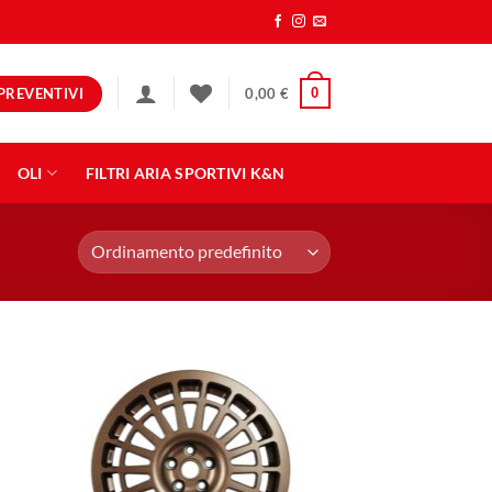
PREVENTIVI
0
0,00
€
OLI
FILTRI ARIA SPORTIVI K&N
ngi
Aggiungi
ista
alla lista
dei
eri
desideri