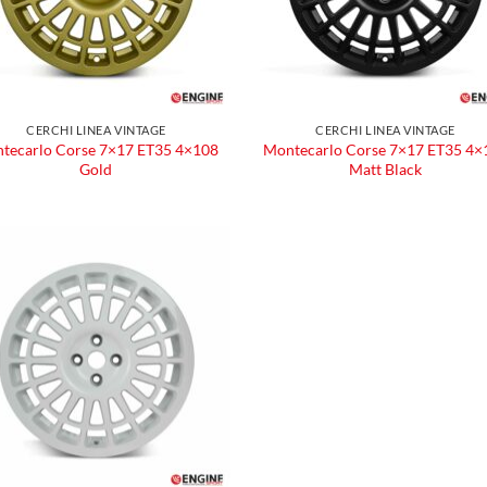
CERCHI LINEA VINTAGE
CERCHI LINEA VINTAGE
tecarlo Corse 7×17 ET35 4×108
Montecarlo Corse 7×17 ET35 4×
Gold
Matt Black
Aggiungi
alla lista
dei
desideri