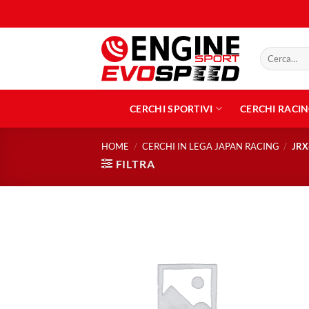
Salta
ai
contenuti
Cerca:
CERCHI SPORTIVI
CERCHI RACI
HOME
/
CERCHI IN LEGA JAPAN RACING
/
JRX
FILTRA