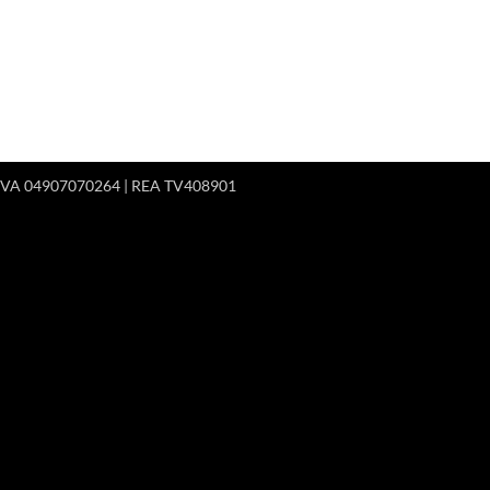
 P.IVA 04907070264 | REA TV408901