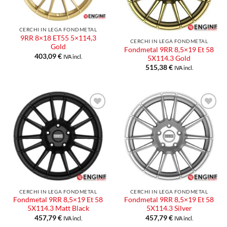
CERCHI IN LEGA FONDMETAL
9RR 8×18 ET55 5×114,3
CERCHI IN LEGA FONDMETAL
Gold
Fondmetal 9RR 8,5×19 Et 58
403,09
€
IVA incl.
5X114.3 Gold
515,38
€
IVA incl.
Aggiungi
Aggiungi
alla lista
alla lista
dei
dei
desideri
desideri
CERCHI IN LEGA FONDMETAL
CERCHI IN LEGA FONDMETAL
Fondmetal 9RR 8,5×19 Et 58
Fondmetal 9RR 8,5×19 Et 58
5X114.3 Matt Black
5X114.3 Silver
457,79
€
457,79
€
IVA incl.
IVA incl.