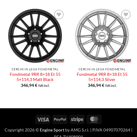
Aggiungi
Aggiungi
alla lista
alla lista
dei
dei
desideri
desideri
CERCHI IN LEGA FONDMETAL
CERCHI IN LEGA FONDMETAL
Fondmetal 9RR 8×18 Et 55
Fondmetal 9RR 8×18 Et 55
5×114,3 Matt Black
5×114,3 Silver
346,94
€
346,94
€
IVA incl.
IVA incl.
Visa
PayPal
Stripe
MasterCard
Copyright 2026 ©
Engine Sport
by AMG S.r.l. | P.IVA 04907070264 |
REA TV408901