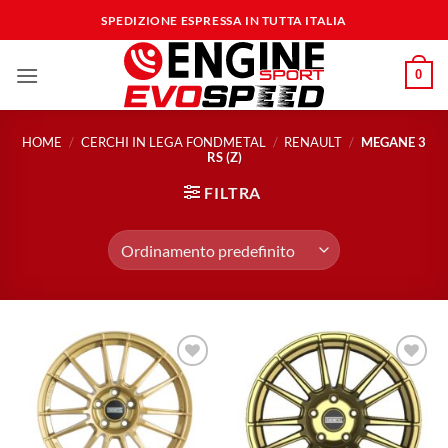
Salta
SPEDIZIONE ESPRESSA IN TUTTA ITALIA
ai
contenuti
0
HOME
/
CERCHI IN LEGA FONDMETAL
/
RENAULT
/
MEGANE 3
RS (Z)
FILTRA
Aggiungi
Aggiungi
alla lista
alla lista
dei
dei
desideri
desideri