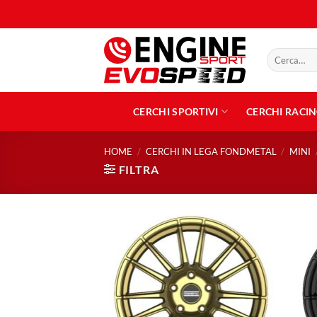
Salta
ai
contenuti
Cerca:
CERCHI SPORTIVI
CERCHI RACI
HOME
/
CERCHI IN LEGA FONDMETAL
/
MINI
FILTRA
Aggiungi
alla lista
dei
desideri