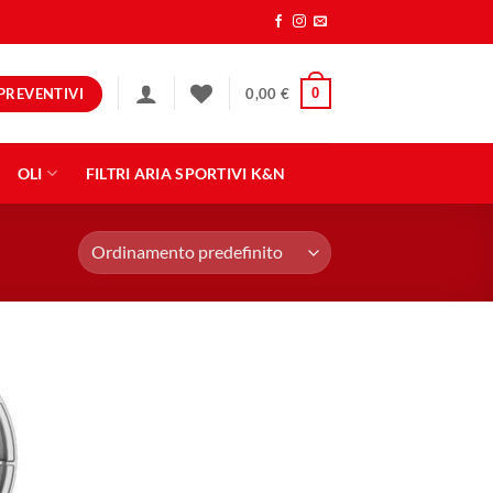
PREVENTIVI
0
0,00
€
OLI
FILTRI ARIA SPORTIVI K&N
ngi
ista
eri