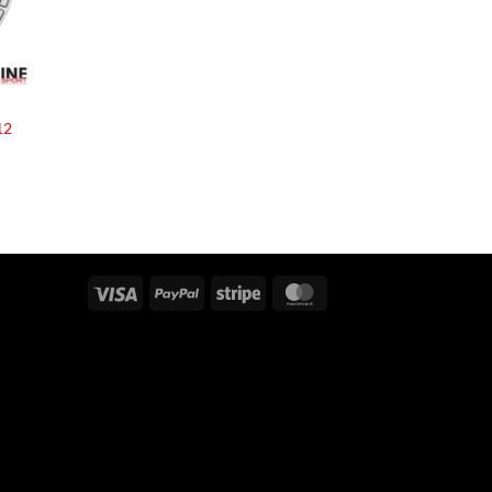
12
Visa
PayPal
Stripe
MasterCard