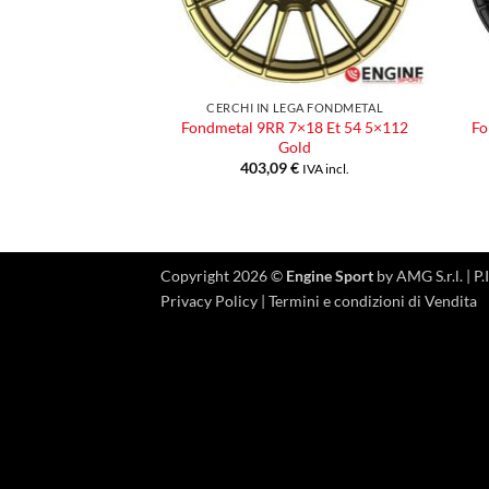
CERCHI IN LEGA FONDMETAL
Fondmetal 9RR 7×18 Et 54 5×112
Fo
Gold
403,09
€
IVA incl.
Copyright 2026 ©
Engine Sport
by AMG S.r.l. |
Privacy Policy
|
Termini e condizioni di Vendita