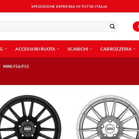
SPEDIZIONE ESPRESSA IN TUTTA ITALIA
NG
ACCESSORI RUOTA
SCARICHI
CARROZZERIA
/
MINI F56/F55
Aggiungi
Aggiu
alla lista
alla l
dei
dei
desideri
desid