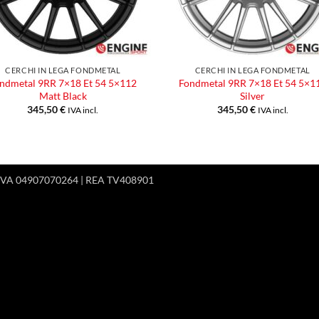
CERCHI IN LEGA FONDMETAL
CERCHI IN LEGA FONDMETAL
ndmetal 9RR 7×18 Et 54 5×112
Fondmetal 9RR 7×18 Et 54 5×1
Matt Black
Silver
345,50
€
345,50
€
IVA incl.
IVA incl.
 P.IVA 04907070264 | REA TV408901