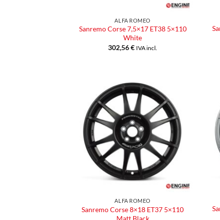
ALFA ROMEO
Sa
Sanremo Corse 7,5×17 ET38 5×110
White
302,56
€
IVA incl.
Aggiungi
alla lista
dei
desideri
ALFA ROMEO
Sa
Sanremo Corse 8×18 ET37 5×110
Matt Black