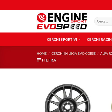
Salta
ai
contenuti
Cerca:
CERCHI SPORTIVI
CERCHI RACI
HOME
/
CERCHI IN LEGA EVO CORSE
/
ALFA 
FILTRA
Aggiungi
alla lista
dei
desideri