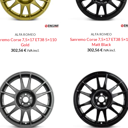
ALFA ROMEO
ALFA ROMEO
Sanremo Corse 7,5×17 ET38 5×
nremo Corse 7,5×17 ET38 5×110
Matt Black
Gold
302,56
€
302,56
€
IVA incl.
IVA incl.
Aggiungi
Aggiu
alla lista
alla l
dei
dei
desideri
desid