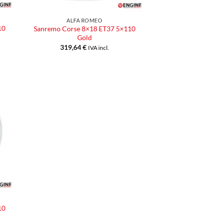
ALFA ROMEO
10
Sanremo Corse 8×18 ET37 5×110
Gold
319,64
€
IVA incl.
ngi
ista
eri
10