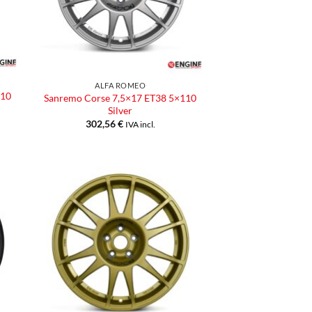
ALFA ROMEO
110
Sanremo Corse 7,5×17 ET38 5×110
Silver
302,56
€
IVA incl.
ngi
Aggiungi
ista
alla lista
dei
eri
desideri