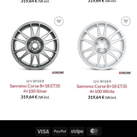
319,64
€
319,64
€
IVA incl.
IVA incl.
Aggiungi
Aggiungi
alla lista
alla lista
dei
dei
desideri
desideri
124 SPIDER
124 SPIDER
Sanremo Corse 8×18 ET35
Sanremo Corse 8×18 ET35
4×100 Silver
4×100 White
319,64
€
319,64
€
IVA incl.
IVA incl.
Visa
PayPal
Stripe
MasterCard