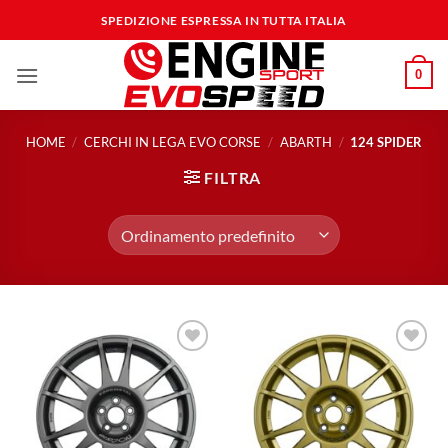
Salta
SPEDIZIONE ESPRESSA IN TUTTA ITALIA
ai
contenuti
0
HOME
/
CERCHI IN LEGA EVO CORSE
/
ABARTH
/
124 SPIDER
FILTRA
Aggiungi
Aggiungi
alla lista
alla lista
dei
dei
desideri
desideri