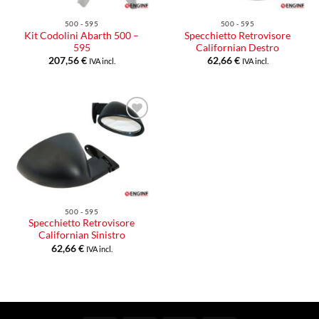
500 - 595
500 - 595
Kit Codolini Abarth 500 –
Specchietto Retrovisore
595
Californian Destro
207,56
€
62,66
€
IVA incl.
IVA incl.
Aggiungi
alla lista
dei
desideri
500 - 595
Specchietto Retrovisore
Californian Sinistro
62,66
€
IVA incl.