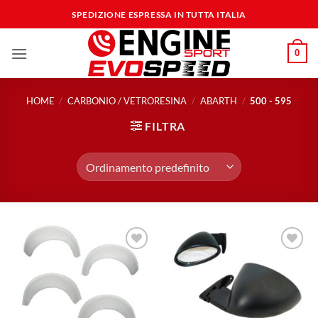
Salta
SPEDIZIONE ESPRESSA IN TUTTA ITALIA
ai
contenuti
0
HOME
/
CARBONIO / VETRORESINA
/
ABARTH
/
500 - 595
FILTRA
Aggiungi
Aggiungi
alla lista
alla lista
dei
dei
desideri
desideri