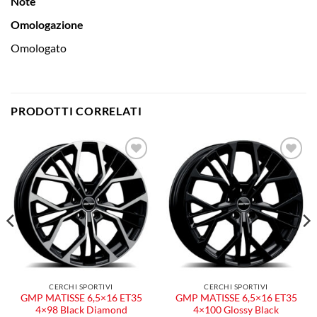
Note
Omologazione
Omologato
PRODOTTI CORRELATI
Aggiungi
Aggiungi
alla lista
alla lista
dei
dei
desideri
desideri
CERCHI SPORTIVI
CERCHI SPORTIVI
GMP MATISSE 6,5×16 ET35
GMP MATISSE 6,5×16 ET35
4×98 Black Diamond
4×100 Glossy Black