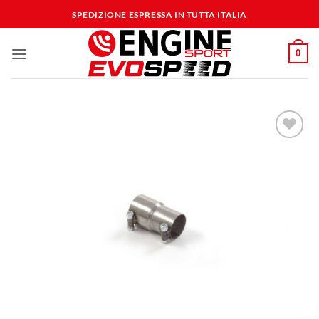
Salta
SPEDIZIONE ESPRESSA IN TUTTA ITALIA
ai
contenuti
0
Aggiungi
alla lista
dei
desideri