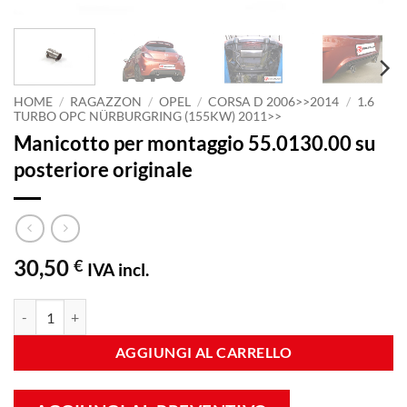
HOME
/
RAGAZZON
/
OPEL
/
CORSA D 2006>>2014
/
1.6
TURBO OPC NÜRBURGRING (155KW) 2011>>
Manicotto per montaggio 55.0130.00 su
posteriore originale
30,50
€
IVA incl.
Manicotto per montaggio 55.0130.00 su posteriore originale quantità
AGGIUNGI AL CARRELLO