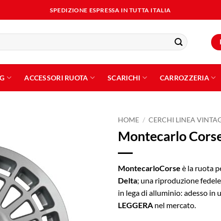
SPEDIZIONE ESPRESSA IN TUTTA ITALIA
NG
ACCESSORI RUOTA
SCARICHI
CARROZZERIA
HOME
/
CERCHI LINEA VINTA
Montecarlo Corse
Aggiungi
alla lista
dei
MontecarloCorse
è la ruota p
desideri
Delta
; una riproduzione fedele
in lega di alluminio: adesso in
LEGGERA
nel mercato.