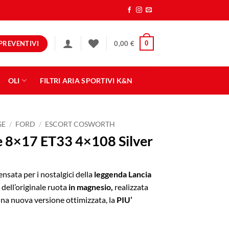
PREVENTIVI
0
0,00
€
OLI
FILTRI ARIA SPORTIVI K&N
GE
/
FORD
/
ESCORT COSWORTH
 8×17 ET33 4×108 Silver
ensata per i nostalgici della
leggenda Lancia
 dell’originale ruota
in magnesio,
realizzata
 una nuova versione ottimizzata, la
PIU’