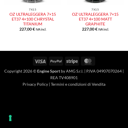
7X15
7X15
OZ ULTRALEGGERA 7×15
OZ ULTRALEGGERA 7×15
ET37 4×100 CHRYSTAL
ET37 4×100 MATT
TITANIUM
GRAPHITE
227,00
€
227,00
€
IVA incl.
IVA incl.
Visa
PayPal
Stripe
MasterCard
Copyright 2026 ©
Engine Sport
by AMG S.r.l. | P.IVA 04907070264 |
REA TV408901
Privacy Policy
|
Termini e condizioni di Vendita