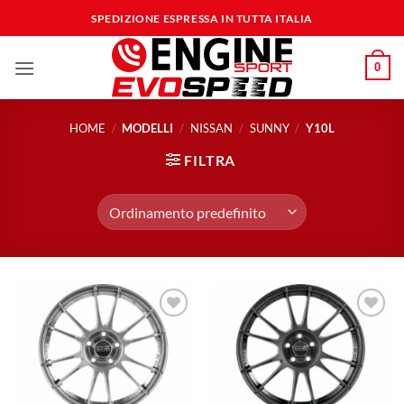
Salta
SPEDIZIONE ESPRESSA IN TUTTA ITALIA
ai
contenuti
0
HOME
/
MODELLI
/
NISSAN
/
SUNNY
/
Y10L
FILTRA
Aggiungi
Aggiungi
alla lista
alla lista
dei
dei
desideri
desideri