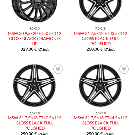
9,5X20
7,5X18
MSW 30 9,5×20 ET50 5×112
MSW 31 7,5×18 ET33 5×112
GLOSS BLACK+DIAMOND
GLOSS BLACK FULL
LIP
POLISHED
329,00
€
250,00
€
IVA incl.
IVA incl.
7,5X18
7,5X18
MSW 31 7,5×18 ET40 5×112
MSW 31 7,5×18 ET44 5×112
GLOSS BLACK FULL
GLOSS BLACK FULL
POLISHED
POLISHED
250,00
€
250,00
€
IVA incl.
IVA incl.