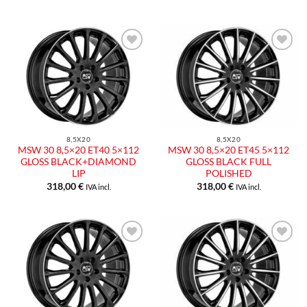
Aggiungi
Aggiungi
alla lista
alla lista
dei
dei
desideri
desideri
8,5X20
8,5X20
MSW 30 8,5×20 ET40 5×112
MSW 30 8,5×20 ET45 5×112
GLOSS BLACK+DIAMOND
GLOSS BLACK FULL
LIP
POLISHED
318,00
€
318,00
€
IVA incl.
IVA incl.
Aggiungi
Aggiungi
alla lista
alla lista
dei
dei
desideri
desideri