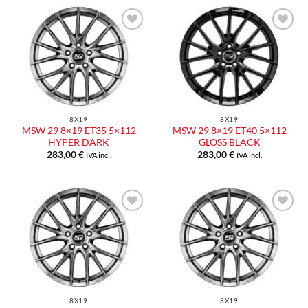
Aggiungi
Aggiungi
alla lista
alla lista
dei
dei
desideri
desideri
8X19
8X19
MSW 29 8×19 ET35 5×112
MSW 29 8×19 ET40 5×112
HYPER DARK
GLOSS BLACK
283,00
€
283,00
€
IVA incl.
IVA incl.
Aggiungi
Aggiungi
alla lista
alla lista
dei
dei
desideri
desideri
8X19
8X19