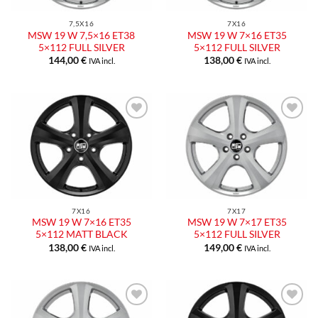
7,5X16
7X16
MSW 19 W 7,5×16 ET38
MSW 19 W 7×16 ET35
5×112 FULL SILVER
5×112 FULL SILVER
144,00
€
138,00
€
IVA incl.
IVA incl.
Aggiungi
Aggiungi
alla lista
alla lista
dei
dei
desideri
desideri
7X16
7X17
MSW 19 W 7×16 ET35
MSW 19 W 7×17 ET35
5×112 MATT BLACK
5×112 FULL SILVER
138,00
€
149,00
€
IVA incl.
IVA incl.
Aggiungi
Aggiungi