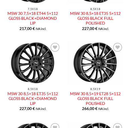
7,5X18
8,5X18
MSW 30 7,5×18 ET44 5×112
MSW 30 8,5×18 ET35 5×112
GLOSS BLACK+DIAMOND
GLOSS BLACK FULL
LIP
POLISHED
217,00
€
227,00
€
IVA incl.
IVA incl.
Aggiungi
Aggiungi
alla lista
alla lista
dei
dei
desideri
desideri
8,5X18
8,5X19
MSW 30 8,5×18 ET35 5×112
MSW 30 8,5×19 ET28 5×112
GLOSS BLACK+DIAMOND
GLOSS BLACK FULL
LIP
POLISHED
227,00
€
266,00
€
IVA incl.
IVA incl.