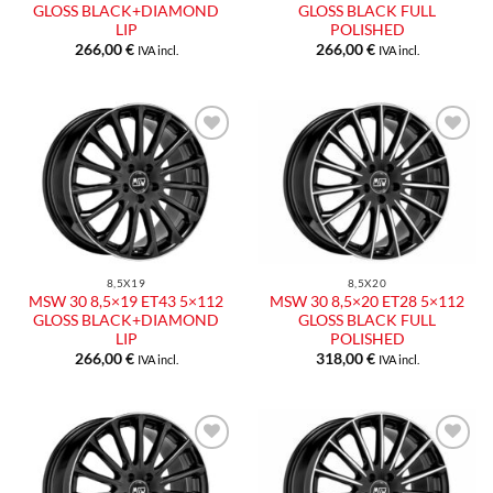
GLOSS BLACK+DIAMOND
GLOSS BLACK FULL
LIP
POLISHED
266,00
€
266,00
€
IVA incl.
IVA incl.
Aggiungi
Aggiungi
alla lista
alla lista
dei
dei
desideri
desideri
8,5X19
8,5X20
MSW 30 8,5×19 ET43 5×112
MSW 30 8,5×20 ET28 5×112
GLOSS BLACK+DIAMOND
GLOSS BLACK FULL
LIP
POLISHED
266,00
€
318,00
€
IVA incl.
IVA incl.
Aggiungi
Aggiungi
alla lista
alla lista