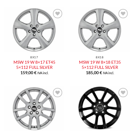
Aggiungi
Aggiungi
alla lista
alla lista
dei
dei
desideri
desideri
8X17
8X18
MSW 19 W 8×17 ET45
MSW 19 W 8×18 ET35
5×112 FULL SILVER
5×112 FULL SILVER
159,00
€
185,00
€
IVA incl.
IVA incl.
Aggiungi
Aggiungi
alla lista
alla lista
dei
dei
desideri
desideri