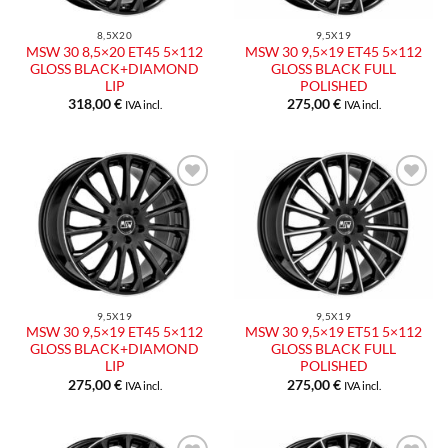
8,5X20
9,5X19
MSW 30 8,5×20 ET45 5×112
MSW 30 9,5×19 ET45 5×112
GLOSS BLACK+DIAMOND
GLOSS BLACK FULL
LIP
POLISHED
318,00
€
275,00
€
IVA incl.
IVA incl.
Aggiungi
Aggiungi
alla lista
alla lista
dei
dei
desideri
desideri
9,5X19
9,5X19
MSW 30 9,5×19 ET45 5×112
MSW 30 9,5×19 ET51 5×112
GLOSS BLACK+DIAMOND
GLOSS BLACK FULL
LIP
POLISHED
275,00
€
275,00
€
IVA incl.
IVA incl.