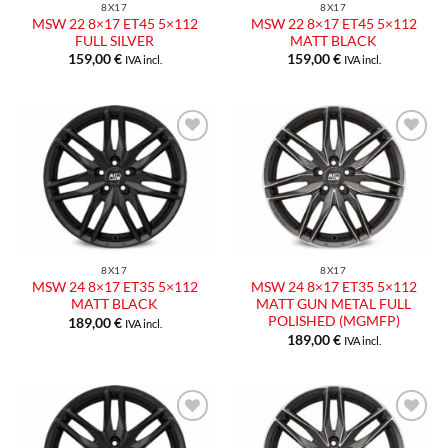
8X17
8X17
MSW 22 8×17 ET45 5×112
MSW 22 8×17 ET45 5×112
FULL SILVER
MATT BLACK
159,00
€
159,00
€
IVA incl.
IVA incl.
Aggiungi
Aggiungi
alla lista
alla lista
dei
dei
desideri
desideri
8X17
8X17
MSW 24 8×17 ET35 5×112
MSW 24 8×17 ET35 5×112
MATT BLACK
MATT GUN METAL FULL
POLISHED (MGMFP)
189,00
€
IVA incl.
189,00
€
IVA incl.
Aggiungi
Aggiungi