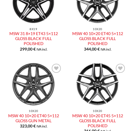
8X19
10X20
MSW 31 8×19 ET43 5×112
MSW 40 10×20 ET40 5×112
GLOSS BLACK FULL
GLOSS BLACK FULL
POLISHED
POLISHED
299,00
€
344,00
€
IVA incl.
IVA incl.
10X20
10X20
MSW 40 10×20 ET40 5×112
MSW 40 10×20 ET45 5×112
GLOSS GUN METAL
GLOSS BLACK FULL
POLISHED
323,00
€
IVA incl.