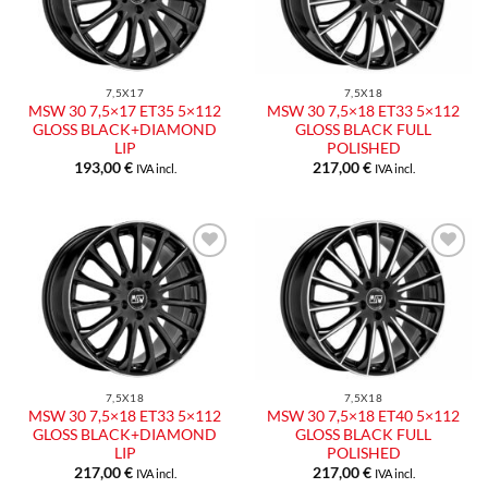
desideri
desideri
7,5X17
7,5X18
MSW 30 7,5×17 ET35 5×112
MSW 30 7,5×18 ET33 5×112
GLOSS BLACK+DIAMOND
GLOSS BLACK FULL
LIP
POLISHED
193,00
€
217,00
€
IVA incl.
IVA incl.
Aggiungi
Aggiungi
alla lista
alla lista
dei
dei
desideri
desideri
7,5X18
7,5X18
MSW 30 7,5×18 ET33 5×112
MSW 30 7,5×18 ET40 5×112
GLOSS BLACK+DIAMOND
GLOSS BLACK FULL
LIP
POLISHED
217,00
€
217,00
€
IVA incl.
IVA incl.