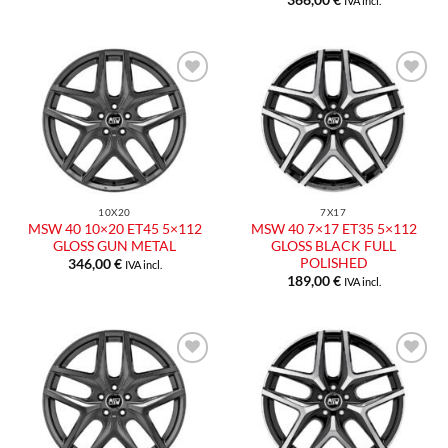
366,00
€
IVA incl.
10X20
7X17
MSW 40 10×20 ET45 5×112
MSW 40 7×17 ET35 5×112
GLOSS GUN METAL
GLOSS BLACK FULL
POLISHED
346,00
€
IVA incl.
189,00
€
IVA incl.