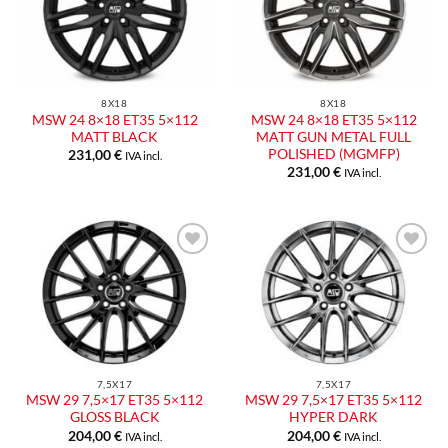
alla lista
alla lista
dei
dei
desideri
desideri
8X18
8X18
MSW 24 8×18 ET35 5×112
MSW 24 8×18 ET35 5×112
MATT BLACK
MATT GUN METAL FULL
POLISHED (MGMFP)
231,00
€
IVA incl.
231,00
€
IVA incl.
Aggiungi
Aggiungi
alla lista
alla lista
dei
dei
desideri
desideri
7,5X17
7,5X17
MSW 29 7,5×17 ET35 5×112
MSW 29 7,5×17 ET35 5×112
GLOSS BLACK
HYPER DARK
204,00
€
204,00
€
IVA incl.
IVA incl.