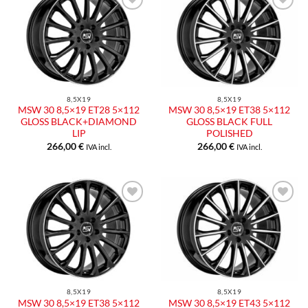
Aggiungi
Aggiungi
alla lista
alla lista
dei
dei
desideri
desideri
8,5X19
8,5X19
MSW 30 8,5×19 ET28 5×112
MSW 30 8,5×19 ET38 5×112
GLOSS BLACK+DIAMOND
GLOSS BLACK FULL
LIP
POLISHED
266,00
€
266,00
€
IVA incl.
IVA incl.
Aggiungi
Aggiungi
alla lista
alla lista
dei
dei
desideri
desideri
8,5X19
8,5X19
MSW 30 8,5×19 ET38 5×112
MSW 30 8,5×19 ET43 5×112