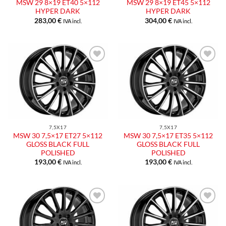
MSW 29 8×19 ET40 5×112
MSW 29 8×19 ET45 5×112
HYPER DARK
HYPER DARK
283,00
€
304,00
€
IVA incl.
IVA incl.
Aggiungi
Aggiungi
alla lista
alla lista
dei
dei
desideri
desideri
7,5X17
7,5X17
MSW 30 7,5×17 ET27 5×112
MSW 30 7,5×17 ET35 5×112
GLOSS BLACK FULL
GLOSS BLACK FULL
POLISHED
POLISHED
193,00
€
193,00
€
IVA incl.
IVA incl.
Aggiungi
Aggiungi
alla lista
alla lista
dei
dei