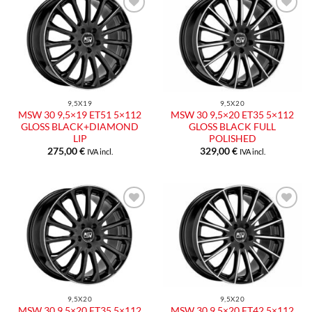
Aggiungi
Aggiungi
alla lista
alla lista
dei
dei
desideri
desideri
9,5X19
9,5X20
MSW 30 9,5×19 ET51 5×112
MSW 30 9,5×20 ET35 5×112
GLOSS BLACK+DIAMOND
GLOSS BLACK FULL
LIP
POLISHED
275,00
€
329,00
€
IVA incl.
IVA incl.
9,5X20
9,5X20
MSW 30 9,5×20 ET35 5×112
MSW 30 9,5×20 ET42 5×112