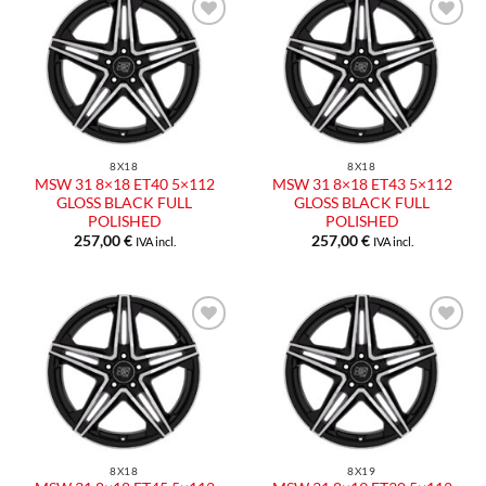
8X18
8X18
MSW 31 8×18 ET40 5×112
MSW 31 8×18 ET43 5×112
GLOSS BLACK FULL
GLOSS BLACK FULL
POLISHED
POLISHED
257,00
€
257,00
€
IVA incl.
IVA incl.
8X18
8X19