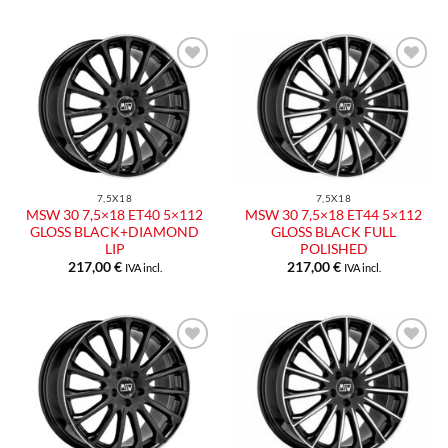
Aggiungi
Aggiungi
alla lista
alla lista
dei
dei
desideri
desideri
7,5X18
7,5X18
MSW 30 7,5×18 ET40 5×112
MSW 30 7,5×18 ET44 5×112
GLOSS BLACK+DIAMOND
GLOSS BLACK FULL
LIP
POLISHED
217,00
€
217,00
€
IVA incl.
IVA incl.
Aggiungi
Aggiungi
alla lista
alla lista
dei
dei
desideri
desideri