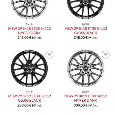
dei
dei
desideri
desideri
8X18
8X18
MSW 29 8×18 ET28 5×112
MSW 29 8×18 ET35 5×112
HYPER DARK
GLOSS BLACK
248,00
€
248,00
€
IVA incl.
IVA incl.
Aggiungi
Aggiungi
alla lista
alla lista
dei
dei
desideri
desideri
8X19
8X19
MSW 29 8×19 ET30 5×112
MSW 29 8×19 ET30 5×112
GLOSS BLACK
HYPER DARK
283,00
€
304,00
€
IVA incl.
IVA incl.