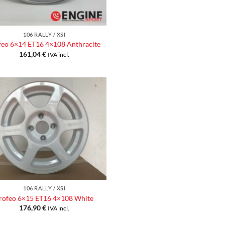
106 RALLY / XSI
feo 6×14 ET16 4×108 Anthracite
161,04
€
IVA incl.
Aggiungi
alla lista
dei
desideri
106 RALLY / XSI
rofeo 6×15 ET16 4×108 White
176,90
€
IVA incl.