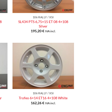
106 RALLY / XSI
8
SL434 PTS 6,75×15 ET 08 4×108
Silver
195,20
€
IVA incl.
ngi
Aggiungi
ista
alla lista
dei
eri
desideri
106 RALLY / XSI
y
Trofeo 6×14 ET16 4×108 White
162,26
€
IVA incl.