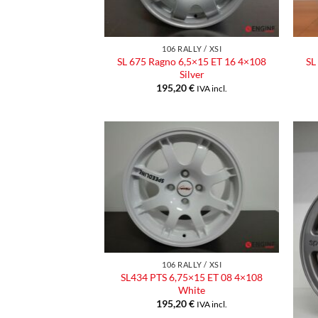
106 RALLY / XSI
SL 675 Ragno 6,5×15 ET 16 4×108
SL
Silver
195,20
€
IVA incl.
Aggiungi
alla lista
dei
desideri
106 RALLY / XSI
SL434 PTS 6,75×15 ET 08 4×108
White
195,20
€
IVA incl.