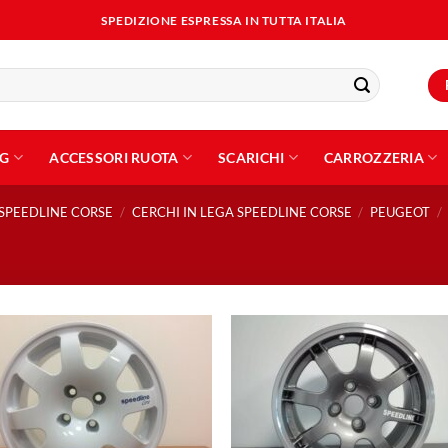
SPEDIZIONE ESPRESSA IN TUTTA ITALIA
NG
ACCESSORI RUOTA
SCARICHI
CARROZZERIA
SPEEDLINE CORSE
/
CERCHI IN LEGA SPEEDLINE CORSE
/
PEUGEOT
/
Aggiungi
Aggiu
alla lista
alla l
dei
dei
desideri
desid