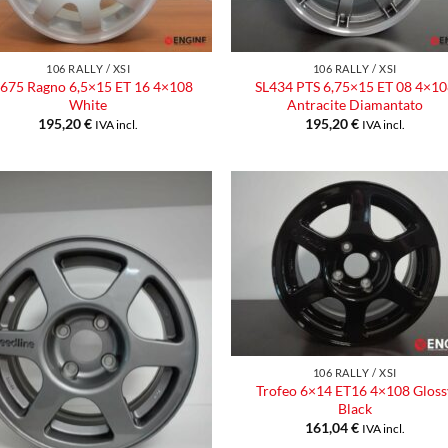
106 RALLY / XSI
106 RALLY / XSI
 675 Ragno 6,5×15 ET 16 4×108
SL434 PTS 6,75×15 ET 08 4×10
White
Antracite Diamantato
195,20
€
195,20
€
IVA incl.
IVA incl.
Aggiungi
Aggiu
alla lista
alla l
dei
dei
desideri
desid
106 RALLY / XSI
Trofeo 6×14 ET16 4×108 Gloss
Black
161,04
€
IVA incl.