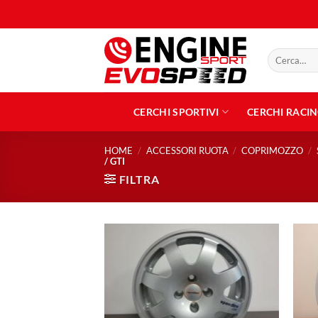
Salta
ai
contenuti
Cerca:
CERCHI SPORTIVI
CERCHI RACI
HOME
/
ACCESSORI RUOTA
/
COPRIMOZZO
/
/ GTI
FILTRA
Aggiungi
alla lista
dei
desideri