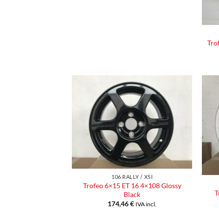
Tro
Aggiungi
alla lista
dei
desideri
106 RALLY / XSI
Trofeo 6×15 ET 16 4×108 Glossy
T
Black
174,46
€
IVA incl.