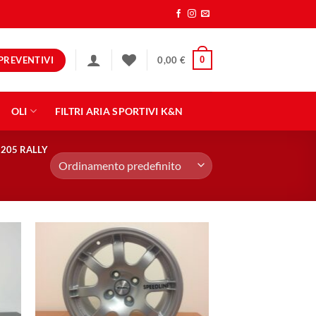
PREVENTIVI
0
0,00
€
OLI
FILTRI ARIA SPORTIVI K&N
205 RALLY
ngi
Aggiungi
ista
alla lista
dei
eri
desideri